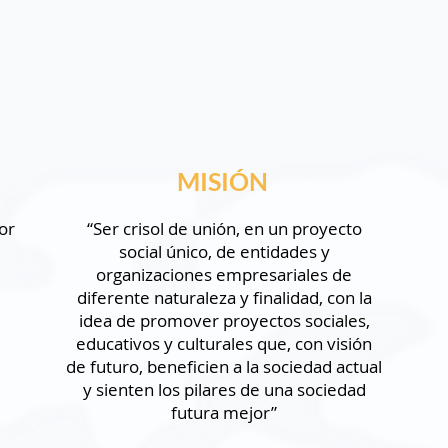
Las habilidades cognitivas
son suficientes; es neces
tempranas, competencias 
pensamiento crítico, el lid
capacidad de comunicar, y
MISIÓN
confianza individual, el e
aceptación del cambio.

or
“Ser crisol de unión, en un proyecto
social único, de entidades y
Este escenario, innegablem
organizaciones empresariales de
dirección escolar ante el 
diferente naturaleza y finalidad, con la
idea de promover proyectos sociales,
principal agente que prov
educativos y culturales que, con visión
de futuro, beneficien a la sociedad actual
Creemos firmemente, que l
y sienten los pilares de una sociedad
equipo de trabajo, deben 
futura mejor”
líder de un proyecto que 