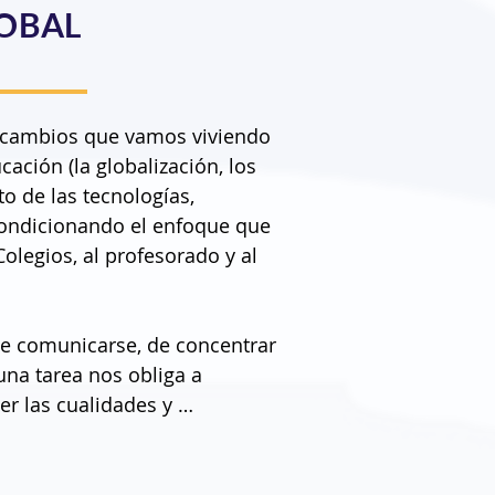
OBAL
 cambios que vamos viviendo 
ación (la globalización, los 
o de las tecnologías, 
condicionando el enfoque que 
legios, al profesorado y al 
e comunicarse, de concentrar 
na tarea nos obliga a 
r las cualidades y 
os alumnos, como ciudadanos 
cesitar en un futuro, no muy 