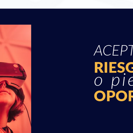
escuela y que aporte un v
ofrece.

Por estos motivos de gran
menos consideración, se
EDUCATION, como un prog
ACEPT
vertebran diversos proyect
los asociados, para que d
RIES
que puede ayudar a definir
o pi
próximos años.
OPO