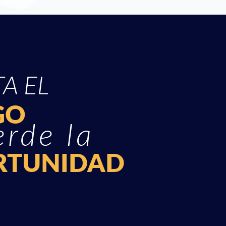
alor acorde a lo que de verdad 
 calado, y por otros de no 
 crea el MAECENAS GLOBAL 
rama internacional donde se 
A EL
os escolares, que servirán a 
esarrollen un proyecto global 
GO
 su estrategia para los 
erde la
RTUNIDAD