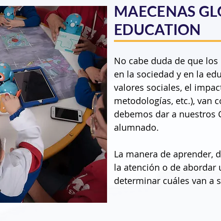
MAECENAS GL
EDUCATION
No cabe duda de que los
en la sociedad y en la educ
valores sociales, el impact
metodologías, etc.), van 
debemos dar a nuestros Co
alumnado.

La manera de aprender, d
la atención o de abordar u
determinar cuáles van a se
competencias que nuestr
del mundo, van a poder ne
lejano.
