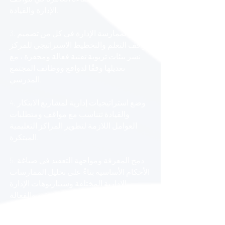
surgimiento de nuevas metodologías 
الإدارة والقيادة.
de aprendizaje y el papel de la 
educación en la construcción de una 
3. تطبيق لممارسة الإدارة في كل من تصميم
sociedad más sostenible y equitativa 
مواقف التعلم والتخطيط الاستراتيجي للمركز
también son factores que demandan 
نشر بيئات تربوية تقنية فعالة ومحفزة ، مع
una nueva visión en la gestión de los 
تعديلها وفقًا لدوافع ووظائف المجتمع
centros educativos. Por lo tanto, un 
المدرسي.
posgrado como este no solo es 
importante, sino también esencial 
para preparar a los líderes educativos 
4. وضع استراتيجيات إدارية لمشاريع الابتكار
actuales y futuros para estos desafíos.

والقيادة تتناسب مع مواقف ومتطلبات
العوامل اللازمة لتطوير المراكز التعليمية
Además, los centros educativos 
المبتكرة.
también necesitan fortalecer su 
propuesta de valor tanto para los 
5. دمج المعرفة ومواجهة التعقيد في صياغة
empleados como para las familias, 
الأحكام الأساسية بناءً على تحليل الممارسات
para poder atraer, desarrollar y 
الإدارية المختلفة وسيناريوهات الإدارة
retener a los mejores talentos y 
الحقيقية والفعالة.
satisfacer las necesidades y 
expectativas de las familias. En este 
contexto, es fundamental entender 
6. اكتساب مجموعة من المعارف حول