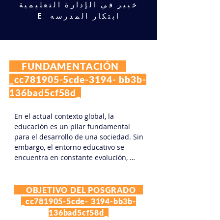
خبير في الإدارة التعليمية
ابتكار المدرسة
E
FUNDAMENTACIÓN
_cc781905-5cde-3194- bb3b-
136bad5cf58d_
En el actual contexto global, la 
educación es un pilar fundamental 
para el desarrollo de una sociedad. Sin 
embargo, el entorno educativo se 
encuentra en constante evolución, 
enfrentándose a desafíos cada vez 
más complejos y dinámicos. El 
liderazgo efectivo de los centros 
OBJETIVO DEL POSGRADO
educativos es clave para afrontar estos 
_cc781905-5cde- 3194-bb3b-
desafíos, garantizar la excelencia 
136bad5cf58d_
educativa y fomentar el desarrollo 