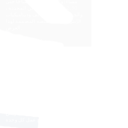
مساءً) والسبت (08:30 صباحًا حتى
2:30 مساءً) في الأماكن المحددة ،
والجمع بين مع الوظائف وديناميكيات
الإنترنت على المنصة المصممة لهذا
الغرض.
متزامن عبر الإنترنت
يأخذ الطالب جميع المواد على
المنصة الافتراضية للمؤسسة. هناك
العديد من الأنشطة والندوات عبر
الإنترنت والتقييمات باستخدام أحدث
الأدوات للتدريب الافتراضي.
غير متزامن عبر الإنترنت - قريبًا
يتابع الطالب الدورة بوتيرته الخاصة
مع التدريس من قبل فريق التدريس
وتصحيح عمل كل وحدة.