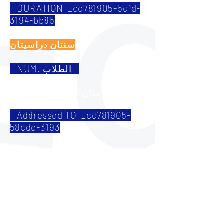
DURATION _cc781905-5cfd-
3194-bb85
سنتان دراسيتان
NUM. الطلاب
سيضم كل مكان 30 طالبًا كحد أقصى
Addressed TO _cc781905-
58cde-3193
المديرين والمديرين المستقبليين في أي
مرحلة تعليمية
منسقي القسم التعليمي
منسقو ومكونات فرق البحث والتطوير في