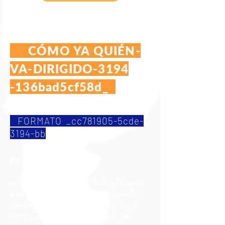
CÓMO YA QUIÉN-
VA-DIRIGIDO-3194
-136bad5cf58d_
FORMATO _cc781905-5cde-
3194-bb
ممزوج
يجب على الطالب حضور عطلة نهاية
أسبوع واحدة في الشهر خلال مدة
دورة الدراسات العليا ، يوم الجمعة
بعد الظهر (5:00 مساءً حتى 9:00