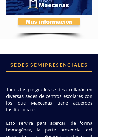
Más información
SEDES SEMIPRESENCIALES
Todos los posgrados se desarrollarán en
diversas sedes de centros escolares con
los que Maecenas tiene acuerdos
institucionales.
Esto servirá para acercar, de forma
homogénea, la parte presencial del
posgrado a los alumnos asistentes al