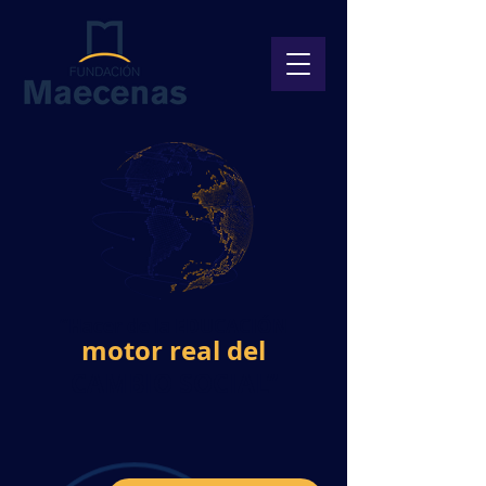
“Hacer de la EDUCACIÓN
motor real del
CAMBIO
SOCIAL”